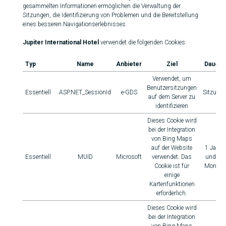
gesammelten Informationen ermöglichen die Verwaltung der
Sitzungen, die Identifizierung von Problemen und die Bereitstellung
eines besseren Navigationserlebnisses.
Jupiter International Hotel
verwendet die folgenden Cookies:
Typ
Name
Anbieter
Ziel
Dauer
Verwendet, um
Benutzersitzungen
Essentiell
ASP.NET_SessionId
e-GDS
Sitzung
auf dem Server zu
identifizieren
Dieses Cookie wird
bei der Integration
von Bing Maps
auf der Website
1 Jahr
Essentiell
MUID
Microsoft
verwendet. Das
und 1
Cookie ist für
Monat
einige
Kartenfunktionen
erforderlich.
Dieses Cookie wird
bei der Integration