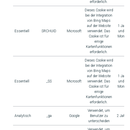
erforderlich.
Dieses Cookie wird
bei der Integration
von Bing Maps
auf der Website
1 Jahr
Essentiell
SRCHUID
Microsoft
verwendet. Das
und 1
Cookie ist für
Monat
einige
Kartenfunktionen
erforderlich.
Dieses Cookie wird
bei der Integration
von Bing Maps
auf der Website
1 Jahr
Essentiell
_SS
Microsoft
verwendet. Das
und 1
Cookie ist für
Monat
einige
Kartenfunktionen
erforderlich.
Verwendet, um
Analytisch
_ga
Google
Benutzer zu
2 Jahre
unterscheiden
Verwendet, um