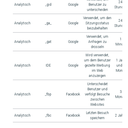
24
Analytisch
_gid
Google
Benutzer zu
Stunden
unterscheiden
Verwendet, um den
24
Analytisch
_ga_
Google
Sitzungsstatus
Stunden
beizubehalten
Verwendet, um
1
Analytisch
_gat
Google
Anfragen zu
Minute
drosseln
Wird verwendet,
um dem Benutzer
1 Jahr
Analytisch
IDE
Google
gezielte Werbung
und 1
im Web
Monat
anzuzeigen
Unterscheidet
Benutzer und
3
Analytisch
_fbp
Facebook
verfolgt Besuche
Monate
zwischen
Websites
Letzten Besuch
Analytisch
_fbc
Facebook
2 Jahre
speichern