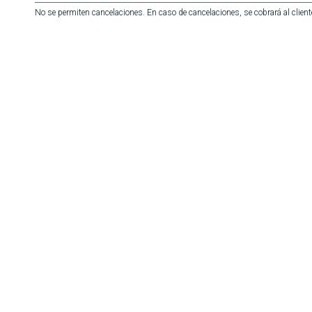
No se permiten cancelaciones. En caso de cancelaciones, se cobrará al cliente e