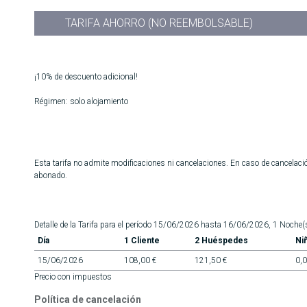
TARIFA AHORRO (NO REEMBOLSABLE)
¡10% de descuento adicional!
Régimen: solo alojamiento
Esta tarifa no admite modificaciones ni cancelaciones. En caso de cancelació
abonado.
Detalle de la Tarifa para el período 15/06/2026 hasta 16/06/2026, 1 Noche(
Día
1 Cliente
2 Huéspedes
Ni
15/06/2026
108,00 €
121,50 €
0,0
Precio con impuestos
Política de cancelación