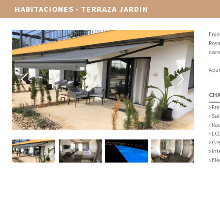
HABITACIONES - TERRAZA JARDIN
Enjo
Rosa
care
Apar
CH
Fre
Saf
Rad
LCD
Cre
Int
Ele