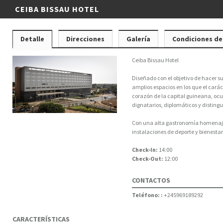
CEIBA BISSAU HOTEL
Detalle
Direcciones
Galería
Condiciones de
Ceiba Bissau Hotel
Diseñado con el objetivo de hacer s
amplios espacios en los que el caráct
corazón de la capital guineana, ocu
dignatarios, diplomáticos y distingu
Con una alta gastronomía homenajean
instalaciones de deporte y bienestar 
Check-In:
14:00
Check-Out:
12:00
CONTACTOS
Teléfono: :
+245969189292
CARACTERÍSTICAS