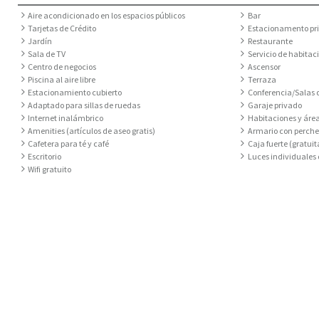
Aire acondicionado en los espacios públicos
Bar
Tarjetas de Crédito
Estacionamento pr
Jardín
Restaurante
Sala de TV
Servicio de habitac
Centro de negocios
Ascensor
Piscina al aire libre
Terraza
Estacionamiento cubierto
Conferencia/Salas 
Adaptado para sillas de ruedas
Garaje privado
Internet inalámbrico
Habitaciones y áre
Amenities (artículos de aseo gratis)
Armario con perche
Cafetera para té y café
Caja fuerte (gratuit
Escritorio
Luces individuales 
Wifi gratuito