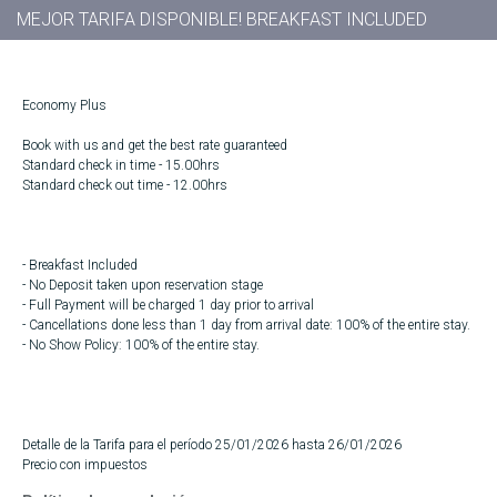
MEJOR TARIFA DISPONIBLE! BREAKFAST INCLUDED
Economy Plus
Book with us and get the best rate guaranteed
Standard check in time - 15.00hrs
Standard check out time - 12.00hrs
- Breakfast Included
- No Deposit taken upon reservation stage
- Full Payment will be charged 1 day prior to arrival
- Cancellations done less than 1 day from arrival date: 100% of the entire stay.
- No Show Policy: 100% of the entire stay.
Detalle de la Tarifa para el período 25/01/2026 hasta 26/01/2026
Precio con impuestos