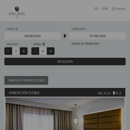
ES
EUR
Entrar
CHECK-IN
CHECK-OUT
CÓDIGO DE PROMOCIÓN
ADULTOS
NIÑOS
BÚSQUEDA
TARIFAS Y PROMOCIONES
HABITACIÓN DOBLE
X 2
MÁX. OCUP.